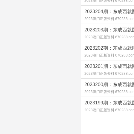
2023澳门正版资料 670288.co
2023204期：东成西就
2023澳门正版资料 670288.co
2023203期：东成西就
2023澳门正版资料 670288.co
2023202期：东成西就
2023澳门正版资料 670288.co
2023201期：东成西就
2023澳门正版资料 670288.co
2023200期：东成西就
2023澳门正版资料 670288.co
2023199期：东成西就
2023澳门正版资料 670288.co