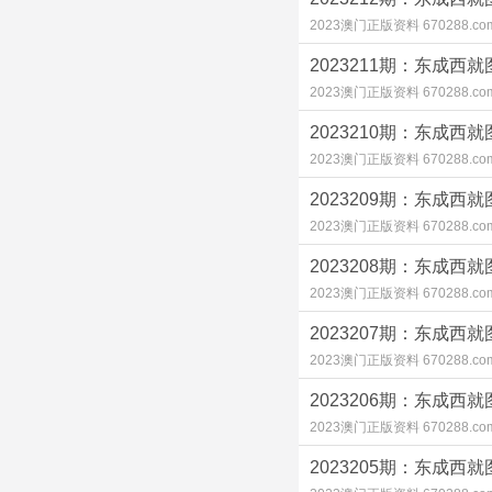
2023澳门正版资料 670288.co
2023211期：东成西就
2023澳门正版资料 670288.co
2023210期：东成西就
2023澳门正版资料 670288.co
2023209期：东成西就
2023澳门正版资料 670288.co
2023208期：东成西就
2023澳门正版资料 670288.co
2023207期：东成西就
2023澳门正版资料 670288.co
2023206期：东成西就
2023澳门正版资料 670288.co
2023205期：东成西就