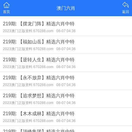
澳门六肖
首页
返回
219期: 【摆龙门阵】精选六肖中特
2023澳门正版资料 670288.com
08-07 04:36
219期: 【福如山岳】精选六肖中特
2023澳门正版资料 670288.com
08-07 04:36
219期: 【逆转人生】精选六肖中特
2023澳门正版资料 670288.com
08-07 04:36
219期: 【永不放弃】精选六肖中特
2023澳门正版资料 670288.com
08-07 04:36
219期: 【追求梦想】精选六肖中特
2023澳门正版资料 670288.com
08-07 04:36
219期: 【木木成林】精选六肖中特
2023澳门正版资料 670288.com
08-07 04:36
219期: 【顶峰集团】精选六肖中特