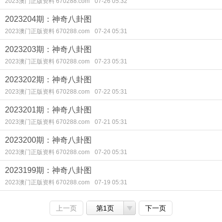
2023澳门正版资料 670288.com
07-26 05:32
2023204期：神奇八卦图
2023澳门正版资料 670288.com
07-24 05:31
2023203期：神奇八卦图
2023澳门正版资料 670288.com
07-23 05:31
2023202期：神奇八卦图
2023澳门正版资料 670288.com
07-22 05:31
2023201期：神奇八卦图
2023澳门正版资料 670288.com
07-21 05:31
2023200期：神奇八卦图
2023澳门正版资料 670288.com
07-20 05:31
2023199期：神奇八卦图
2023澳门正版资料 670288.com
07-19 05:31
上一页
第1页
下一页