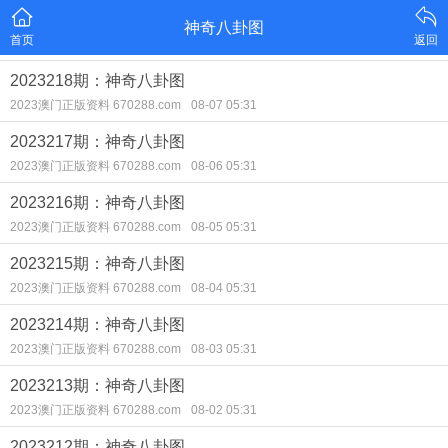
神奇八卦图
首页
返回
2023218期：神奇八卦图
2023澳门正版资料 670288.com
08-07 05:31
2023217期：神奇八卦图
2023澳门正版资料 670288.com
08-06 05:31
2023216期：神奇八卦图
2023澳门正版资料 670288.com
08-05 05:31
2023215期：神奇八卦图
2023澳门正版资料 670288.com
08-04 05:31
2023214期：神奇八卦图
2023澳门正版资料 670288.com
08-03 05:31
2023213期：神奇八卦图
2023澳门正版资料 670288.com
08-02 05:31
2023212期：神奇八卦图